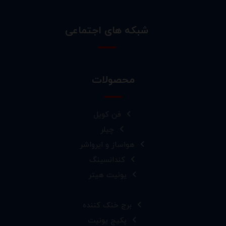
شبکه های اجتماعی
محصولات
فن کویل
چیلر
هواساز و ایرواشر
کندانسینگ
یونیت هیتر
برج خنک کننده
پکیج یونیت