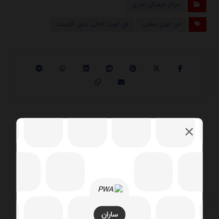
مراکز فرهنگی هنری
فن کویل سقفی
فن کویل کانالی بدون کابینت
قبلی
کاخ سعدآباد
بعدی
موزه دفینه
ساران