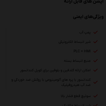
آپشن های قابل ارائه
ویژگی‌های ایمنی
پمپ آب
شیر انبساط الکترونیکی
PLC + HMI
منبع انبساط بسته
امکان ارائه گلدفین و بلوفین برای کویل کندانسور
کندانسور با پره های آلومینیومی با روکش ضد خوردگی و
ضد آب هیدروفیلیک
سوئیچ قطع فشار بالا
شیر انبساط مکانیکی