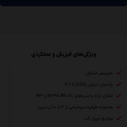
ویژگی‌های فیزیکی و عملکردی
کمپرسور اسکرال
راندمان حرارتی (EER) تا ۳.۲
امکان ارائه با مبردهای R۱۳۴a ،R۴۰۷C و R۲۲
محدوده ظرفیت سرمایشی از ۳ تا ۱۰ تن تبرید
سوئیچ جریان آب