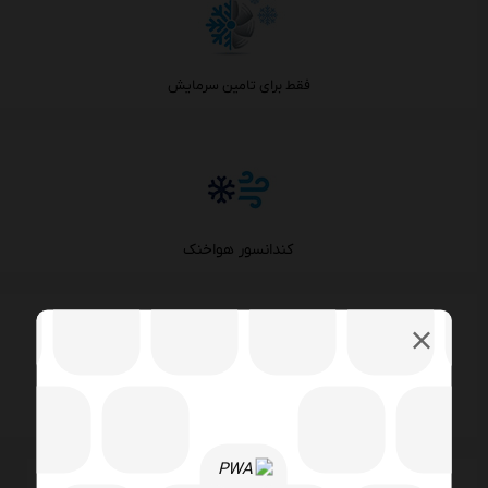
فقط برای تامین سرمایش
کندانسور هواخنک
اواپراتور صفحه ای