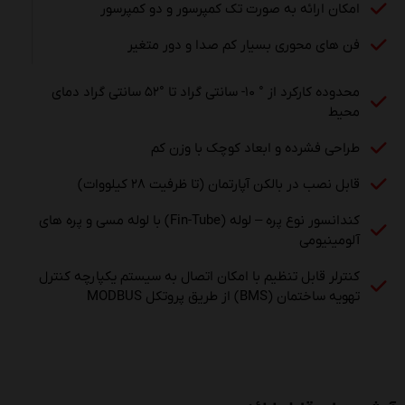
امکان ارائه به صورت تک کمپرسور و دو کمپرسور
فن های محوری بسیار کم صدا و دور متغیر
محدوده کارکرد از ° ۱۰- سانتی گراد تا °۵۲ سانتی گراد دمای
محیط
طراحی فشرده و ابعاد کوچک با وزن کم
قابل نصب در بالکن آپارتمان (تا ظرفیت ۲۸ کیلووات)
کندانسور نوع پره – لوله (Fin-Tube) با لوله مسی و پره های
آلومینیومی
کنترلر قابل تنظیم با امکان اتصال به سیستم یکپارچه کنترل
تهویه ساختمان (BMS) از طریق پروتکل MODBUS