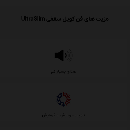
مزیت های فن کویل سقفی UltraSlim
صدای بسیار کم
تامین سرمایش و گرمایش