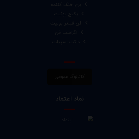
برج خنک کننده
پکیج یونیت
فن فیلتر یونیت
اگزاست فن
داکت اسپیلت
کاتالوگ عمومی
نماد اعتماد