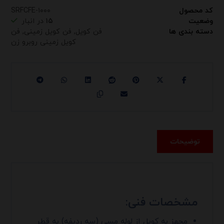
کد محصول
SRFCFE-۱۰۰۰
وضعیت
۱۵
در انبار
دسته بندی ها
فن کویل
,
فن کویل زمینی
,
فن
کویل زمینی روبرو زن
توضیحات
مشخصات فنی:
مجهز به کویل از لوله مسی (سه ردیفه) به قطر