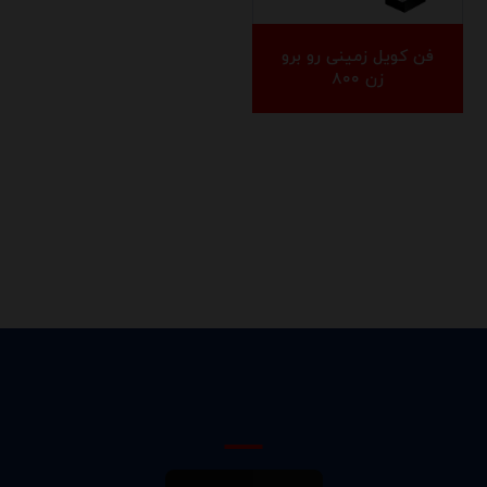
فن کویل زمینی رو برو
زن ۸۰۰