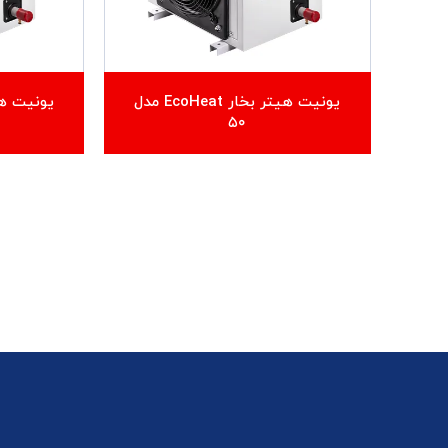
یونیت هیتر بخار EcoHeat مدل
۵۰