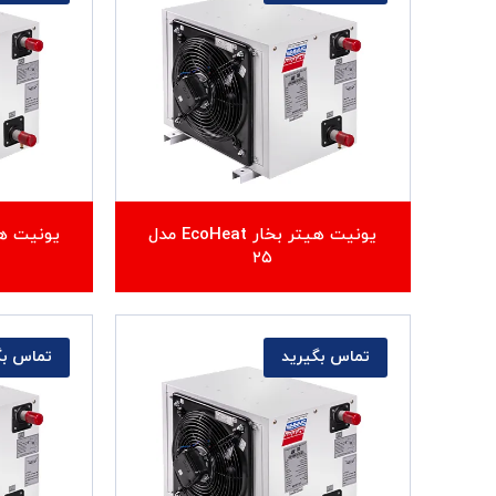
یونیت هیتر بخار EcoHeat مدل
۲۵
تماس بگیرید
تماس بگ