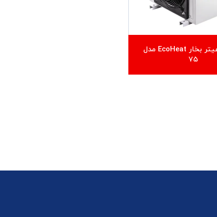
یونیت هیتر بخار EcoHeat مدل
۷۵