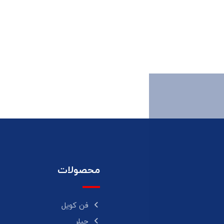
محصولات
فن کویل
چیلر