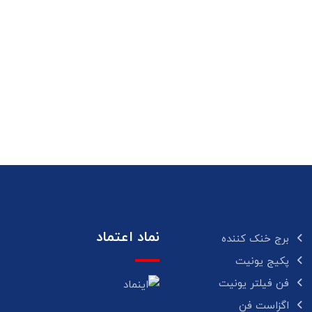
نماد اعتماد
برج خنک کننده
پکیج یونیت
فن فیلتر یونیت
اگزاست فن