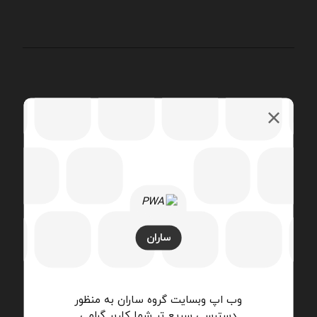
ویژگی‌های فیزیکی و عملکردی :
الکتروموتورهای بسیار با دوام ۷ سرعته
کویل دو لوله‌ای ( کویل سرمایی، گرمایشی و مشترک)
فن‌های سانتریفیوژ فوروارد با مکش دو طرفه و بالانس
استاتیکی و دینامیکی با کارکردی بسیار آرام و کم صدا
ساران
ظرفیت گرمایشی ۳.۶۲kW تا ۲۵.۵۲kW
ظرفیت هوادهی از ۲۰۰CFM تا ۱۲۰۰CFM (۳۴۰ m۳/h تا
۲۰۴۰ m۳/h)
وب اپ وبسایت گروه ساران به منظور
ظرفیت سرمایشی ۱.۲۵kW تا ۹.۴۹kW
دسترسی سریع تر شما کاربر گرامی