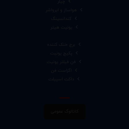
چیلر
هواساز و ایرواشر
کندانسینگ
یونیت هیتر
برج خنک کننده
پکیج یونیت
فن فیلتر یونیت
اگزاست فن
داکت اسپیلت
کاتالوگ عمومی