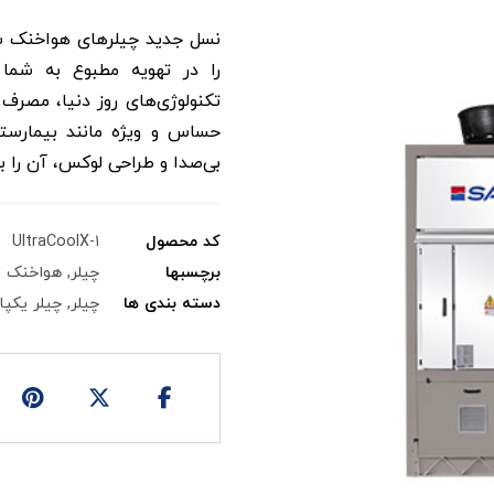
را در تهویه مطبوع به شما 
تکنولوژی‌های روز دنیا، مصرف
بی‌صدا و طراحی لوکس، آن را 
کد محصول
UltraCoolX-۱
برچسبها
چیلر
,
هواخنک
دسته بندی ها
چیلر
,
چیلر یکپ