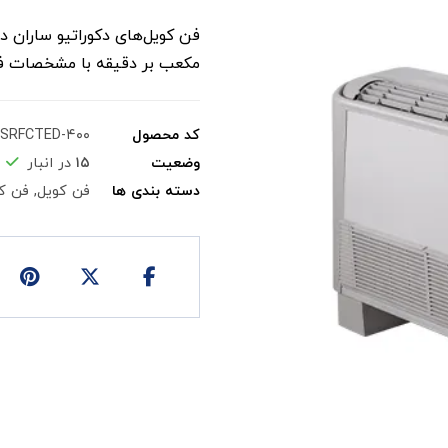
مکعب بر دقیقه با مشخصات فن
کد محصول
SRFCTED-۴۰۰
وضعیت
۱۵
در انبار
دسته بندی ها
فن کویل
,
فن ک