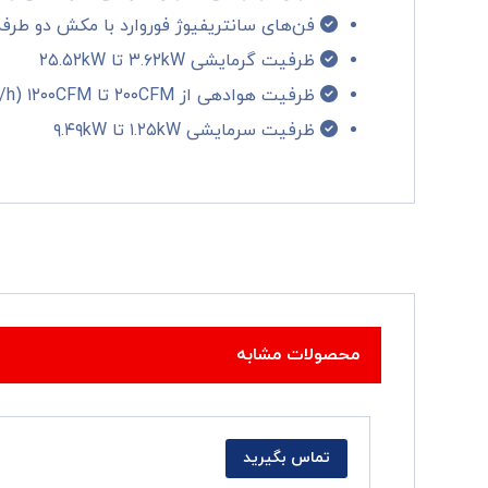
فن‌های سانتریفیوژ فوروارد با مکش دو طرفه 
ظرفیت گرمایشی ۳.۶۲kW تا ۲۵.۵۲kW
ظرفیت هوادهی از ۲۰۰CFM تا ۱۲۰۰CFM (۳۴۰ m۳/h تا ۲۰۴۰ m۳/h)
ظرفیت سرمایشی ۱.۲۵kW تا ۹.۴۹kW
محصولات مشابه
تماس بگیرید