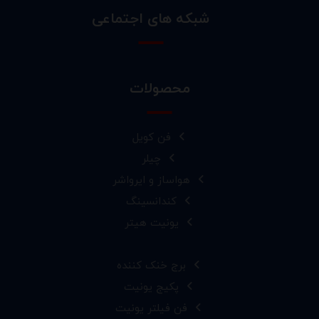
شبکه های اجتماعی
محصولات
فن کویل
چیلر
هواساز و ایرواشر
کندانسینگ
یونیت هیتر
برج خنک کننده
پکیج یونیت
فن فیلتر یونیت