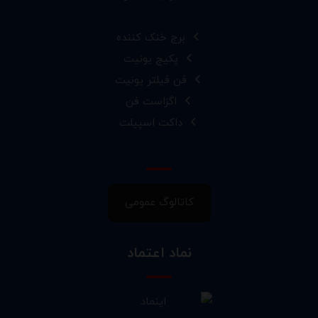
برج خنک کننده
پکیج یونیت
فن فیلتر یونیت
اگزاست فن
داکت اسپیلت
کاتالوگ عمومی
نماد اعتماد