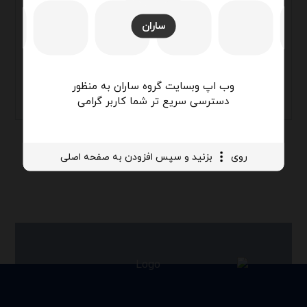
مجهز به یاتاقان‌های Pillow Block از برندهای
ساران
معتبر جهانی
قابلیت سفارش به دو صورت بالازن و روبروزن
و جهت قرارگیری موتور در سمت چپ و یا راست
وب اپ وبسایت گروه ساران به منظور
دستگاه
دسترسی سریع تر شما کاربر گرامی
روی
بزنید و سپس افزودن به صفحه اصلی